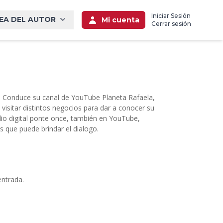
Iniciar Sesión
EA DEL AUTOR
Mi cuenta
Cerrar sesión
s. Conduce su canal de YouTube Planeta Rafaela,
visitar distintos negocios para dar a conocer su
dio digital ponte once, también en YouTube,
s que puede brindar el dialogo.
entrada.